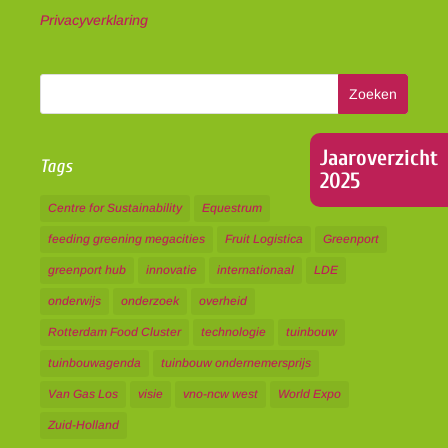
Privacyverklaring
Jaaroverzicht
Tags
2025
Centre for Sustainability
Equestrum
feeding greening megacities
Fruit Logistica
Greenport
greenport hub
innovatie
internationaal
LDE
onderwijs
onderzoek
overheid
Rotterdam Food Cluster
technologie
tuinbouw
tuinbouwagenda
tuinbouw ondernemersprijs
Van Gas Los
visie
vno-ncw west
World Expo
Zuid-Holland