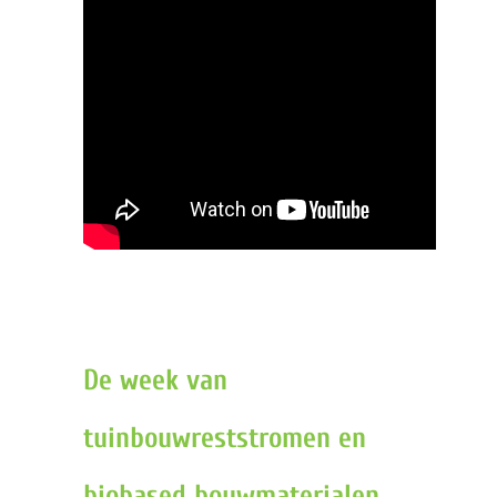
De week van
tuinbouwreststromen en
biobased bouwmaterialen