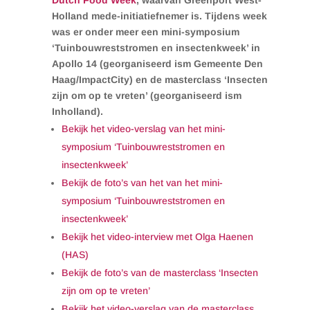
Dutch Food Week
, waarvan Greenport West-
Holland mede-initiatiefnemer is. Tijdens week
was er onder meer een mini-symposium
‘Tuinbouwreststromen en insectenkweek’ in
Apollo 14 (georganiseerd ism Gemeente Den
Haag/ImpactCity) en de masterclass ‘Insecten
zijn om op te vreten’ (georganiseerd ism
Inholland).
Bekijk het video-verslag van het mini-
symposium ‘Tuinbouwreststromen en
insectenkweek’
Bekijk de foto’s van het van het mini-
symposium ‘Tuinbouwreststromen en
insectenkweek’
Bekijk het video-interview met Olga Haenen
(HAS)
Bekijk de foto’s van de masterclass ‘Insecten
zijn om op te vreten’
Bekijk het video-verslag van de masterclass