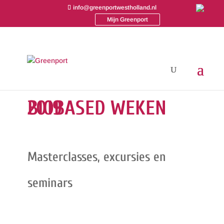
info@greenportwestholland.nl
Mijn Greenport
Terugblik
BIOBASED WEKEN 2019
Masterclasses, excursies en
seminars