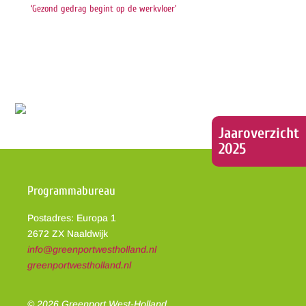
‘Gezond gedrag begint op de werkvloer’
Jaaroverzicht
2025
Programmabureau
Postadres: Europa 1
2672 ZX Naaldwijk
info@greenportwestholland.nl
greenportwestholland.nl
© 2026 Greenport West-Holland