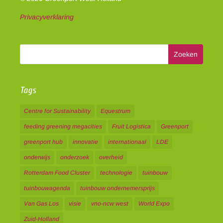
Privacyverklaring
Tags
Centre for Sustainability
Equestrum
feeding greening megacities
Fruit Logistica
Greenport
greenport hub
innovatie
internationaal
LDE
onderwijs
onderzoek
overheid
Rotterdam Food Cluster
technologie
tuinbouw
tuinbouwagenda
tuinbouw ondernemersprijs
Van Gas Los
visie
vno-ncw west
World Expo
Zuid-Holland