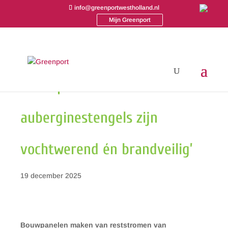
info@greenportwestholland.nl
Mijn Greenport
‘Onze panelen van
auberginestengels zijn
vochtwerend én brandveilig’
19 december 2025
Bouwpanelen maken van reststromen van