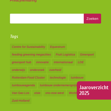
Privacyverklaring
Tags
Centre for Sustainability
Equestrum
feeding greening megacities
Fruit Logistica
Greenport
greenport hub
innovatie
internationaal
LDE
onderwijs
onderzoek
overheid
Rotterdam Food Cluster
technologie
tuinbouw
tuinbouwagenda
tuinbouw ondernemersprijs
Jaaroverzicht
2025
Van Gas Los
visie
vno-ncw west
World Expo
Zuid-Holland