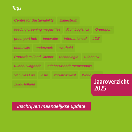
Tags
Centre for Sustainability
Equestrum
feeding greening megacities
Fruit Logistica
Greenport
greenport hub
innovatie
internationaal
LDE
onderwijs
onderzoek
overheid
Rotterdam Food Cluster
technologie
tuinbouw
tuinbouwagenda
tuinbouw ondernemersprijs
Van Gas Los
visie
vno-ncw west
World Expo
Jaaroverzicht
Zuid-Holland
2025
Inschrijven maandelijkse update