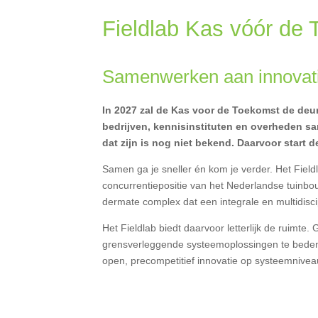
Fieldlab Kas vóór de Toe
Samenwerken aan innovatie i
In 2027 zal de Kas voor de Toekomst de deur
bedrijven, kennisinstituten en overheden s
dat zijn is nog niet bekend. Daarvoor start
Samen ga je sneller én kom je verder. Het Field
concurrentiepositie van het Nederlandse tuinb
dermate complex dat een integrale en multidisci
Het Fieldlab biedt daarvoor letterlijk de ruimt
grensverleggende systeemoplossingen te bedenke
open, precompetitief innovatie op systeemnivea