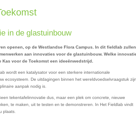
komst
n de glastuinbouw
en openen, op de Westlandse Flora Campus. In dit fieldlab zulle
amenwerken aan innovaties voor de glastuinbouw. Welke innovati
 de Kas voor de Toekomst een ideeënwedstrijd.
lab wordt een katalysator voor een sterkere internationale
ouw ecosysteem. De uitdagingen binnen het wereldvoedselvraagstuk zij
plinaire aanpak nodig is.
e. Geen tekentafelinnovatie dus, maar een plek om concrete, nieuwe
n, te maken, uit te testen en te demonstreren. In Het Fieldlab vindt
u plaats.