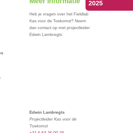
Meer informatie
2025
Heb je vragen over het Fieldlab
Kas voor de Toekomst? Neem
dan contact op met projectleider
Edwin Lambregts:
n
es
n
Edwin Lambregts
Projectleider Kas voor de
Toekomst
+31 6 54 26 00 29