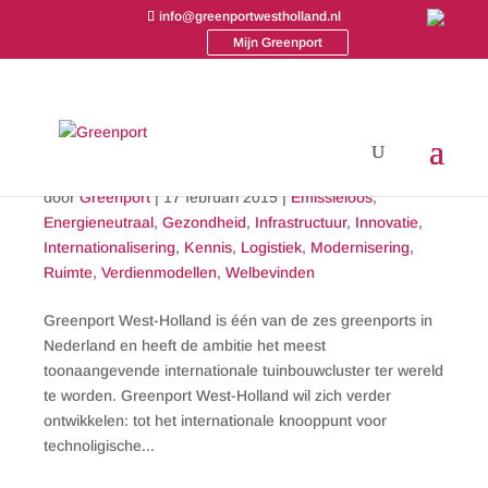
info@greenportwestholland.nl
Mijn Greenport
Greenport West-Holland
door
Greenport
|
17 februari 2015
|
Emissieloos
,
Energieneutraal
,
Gezondheid
,
Infrastructuur
,
Innovatie
,
Internationalisering
,
Kennis
,
Logistiek
,
Modernisering
,
Ruimte
,
Verdienmodellen
,
Welbevinden
Greenport West-Holland is één van de zes greenports in
Nederland en heeft de ambitie het meest
toonaangevende internationale tuinbouwcluster ter wereld
te worden. Greenport West-Holland wil zich verder
ontwikkelen: tot het internationale knooppunt voor
technoligische...