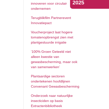
2025
circulair ondernemen
Terugblikfilm Partnerevent
Innovatiepact
Voucherproject laat hogere
tomatenopbrengst zien met
plantgestuurde irrigatie
‘100% Groen Geteeld niet alleen
kwestie van gewasbescherming,
maar ook van samenwerken’
Plantaardige sectoren ondertekenen
hoofdlijnen Convenant
Gewasbescherming
Onderzoek naar natuurlijke
insecticiden op basis
 en
Extractenbibliotheek
eden
Wat is het