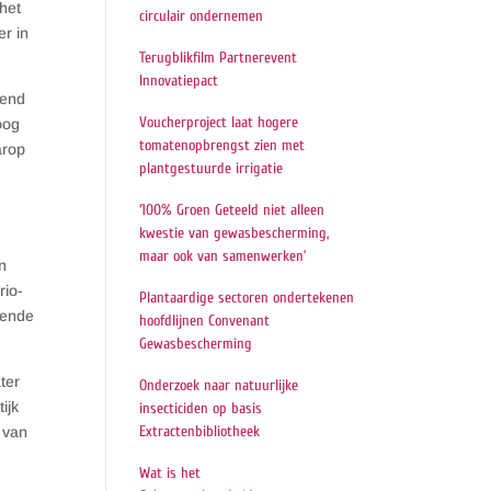
het
circulair ondernemen
er in
Terugblikfilm Partnerevent
Innovatiepact
rend
Voucherproject laat hogere
oog
tomatenopbrengst zien met
arop
plantgestuurde irrigatie
‘100% Groen Geteeld niet alleen
kwestie van gewasbescherming,
maar ook van samenwerken’
n
rio-
Plantaardige sectoren ondertekenen
rende
hoofdlijnen Convenant
Gewasbescherming
ter
Onderzoek naar natuurlijke
ijk
insecticiden op basis
Extractenbibliotheek
 van
Wat is het