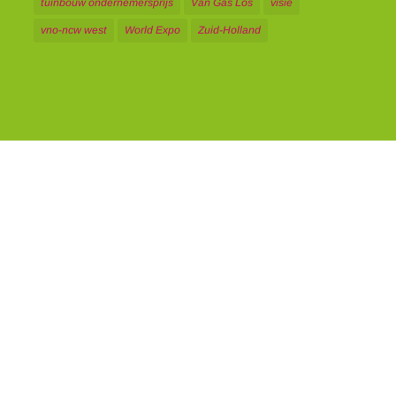
tuinbouw ondernemersprijs
Van Gas Los
visie
vno-ncw west
World Expo
Zuid-Holland