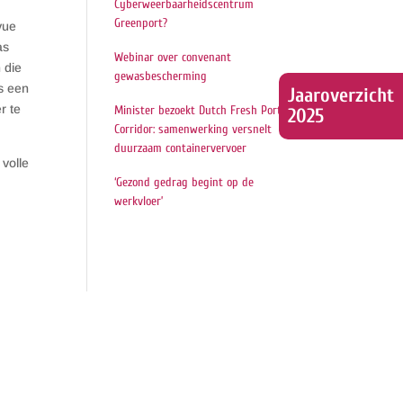
Cyberweerbaarheidscentrum
Greenport?
vue
as
Webinar over convenant
 die
gewasbescherming
ls een
Jaaroverzicht
r te
Minister bezoekt Dutch Fresh Port
2025
Corridor: samenwerking versnelt
duurzaam containervervoer
volle
‘Gezond gedrag begint op de
werkvloer’