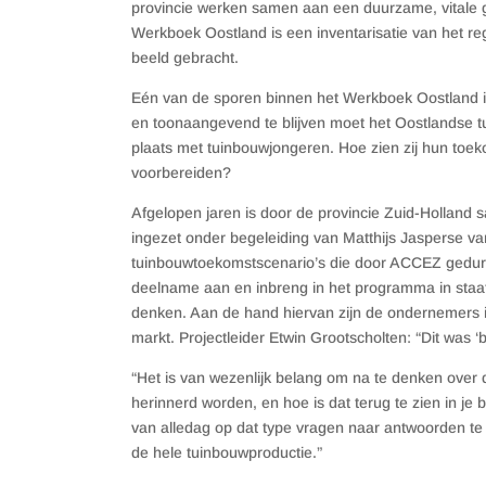
provincie werken samen aan een duurzame, vitale g
Werkboek Oostland is een inventarisatie van het reg
beeld gebracht.
Eén van de sporen binnen het Werkboek Oostland i
en toonaangevend te blijven moet het Oostlandse t
plaats met tuinbouwjongeren. Hoe zien zij hun toe
voorbereiden?
Afgelopen jaren is door de provincie Zuid-Holland
ingezet onder begeleiding van Matthijs Jasperse va
tuinbouwtoekomstscenario’s die door ACCEZ gedure
deelname aan en inbreng in het programma in staat 
denken. Aan de hand hiervan zijn de ondernemers i
markt. Projectleider Etwin Grootscholten: “Dit was ‘b
“Het is van wezenlijk belang om na te denken over de 
herinnerd worden, en hoe is dat terug te zien in je 
van alledag op dat type vragen naar antwoorden te z
de hele tuinbouwproductie.”