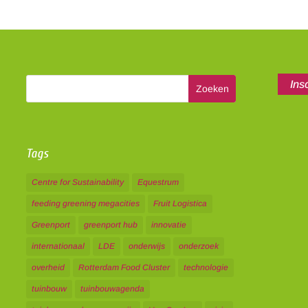
Ins
Tags
Centre for Sustainability
Equestrum
feeding greening megacities
Fruit Logistica
Greenport
greenport hub
innovatie
internationaal
LDE
onderwijs
onderzoek
overheid
Rotterdam Food Cluster
technologie
tuinbouw
tuinbouwagenda