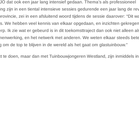
O dat ook een jaar lang intensief gedaan. Thema’s als professioneel
ging zijn in een tiental intensieve sessies gedurende een jaar lang de re
vincie, zei in een afsluitend woord tijdens de sessie daarover: “Dit w
 ons. We hebben veel kennis van elkaar opgedaan, en inzichten gekregen
. Ik zie wat er gebeurd is in dit toekomsttraject dan ook niet alleen a
amenwerking, en het netwerk met anderen. We weten elkaar steeds bete
g om de top te blijven in de wereld als het gaat om glastuinbouw.”
t te doen, maar dan met Tuinbouwjongeren Westland, zijn inmiddels in 