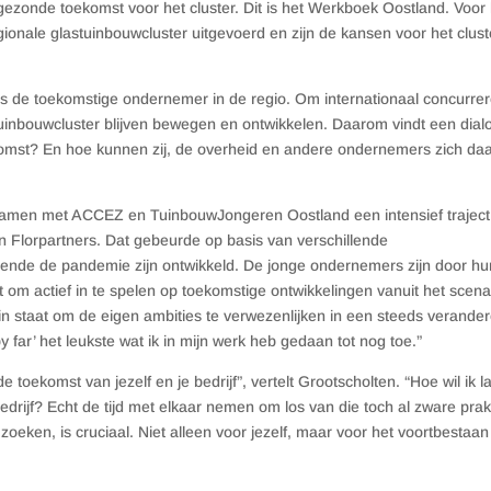
ezonde toekomst voor het cluster. Dit is het Werkboek Oostland. Voor 
ionale glastuinbouwcluster uitgevoerd en zijn de kansen voor het clust
s de toekomstige ondernemer in de regio. Om internationaal concurre
uinbouwcluster blijven bewegen en ontwikkelen. Daarom vindt een dial
komst? En hoe kunnen zij, de overheid en andere ondernemers zich da
 samen met ACCEZ en TuinbouwJongeren Oostland een intensief traject
n Florpartners. Dat gebeurde op basis van verschillende
nde de pandemie zijn ontwikkeld. De jonge ondernemers zijn door hu
om actief in te spelen op toekomstige ontwikkelingen vanuit het scena
n staat om de eigen ambities te verwezenlijken in een steeds verande
y far’ het leukste wat ik in mijn werk heb gedaan tot nog toe.”
toekomst van jezelf en je bedrijf”, vertelt Grootscholten. “Hoe wil ik la
bedrijf? Echt de tijd met elkaar nemen om los van die toch al zware prakt
oeken, is cruciaal. Niet alleen voor jezelf, maar voor het voortbestaan