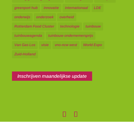
greenport hub
innovatie
internationaal
LDE
onderwijs
onderzoek
overheid
Rotterdam Food Cluster
technologie
tuinbouw
tuinbouwagenda
tuinbouw ondernemersprijs
Van Gas Los
visie
vno-ncw west
World Expo
Zuid-Holland
Inschrijven maandelijkse update